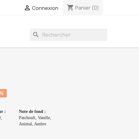
shopping_cart

Panier
(0)
Connexion
search
0%
r :
Note de fond :
é,
Patchouli, Vanille,
Animal, Ambre