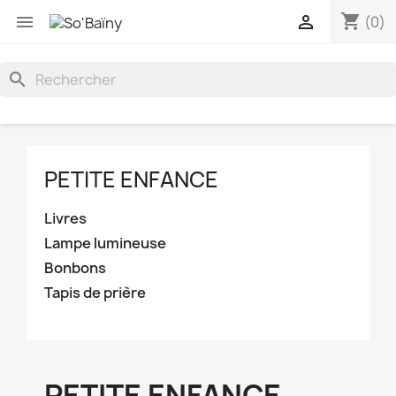
shopping_cart


(0)
search
PETITE ENFANCE
Livres
Lampe lumineuse
Bonbons
Tapis de prière
PETITE ENFANCE