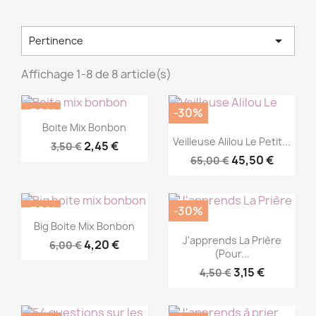

Pertinence
Affichage 1-8 de 8 article(s)
-30%
-30%
Commander

Boite Mix Bonbon
Commander

Veilleuse Alilou Le Petit...
2,45 €
3,50 €
45,50 €
65,00 €
-30%
-30%
Commander

Big Boite Mix Bonbon
Commander

J'apprends La Prière
4,20 €
6,00 €
(Pour...
3,15 €
4,50 €