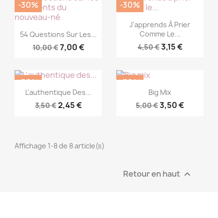
-30%
-30%
Commander

J'apprends À Prier
Commander

Comme Le...
54 Questions Sur Les...
3,15 €
7,00 €
4,50 €
10,00 €
-30%
-30%
Commander
Commander


L'authentique Des...
Big Mix
2,45 €
3,50 €
3,50 €
5,00 €
Affichage 1-8 de 8 article(s)
Retour en haut
