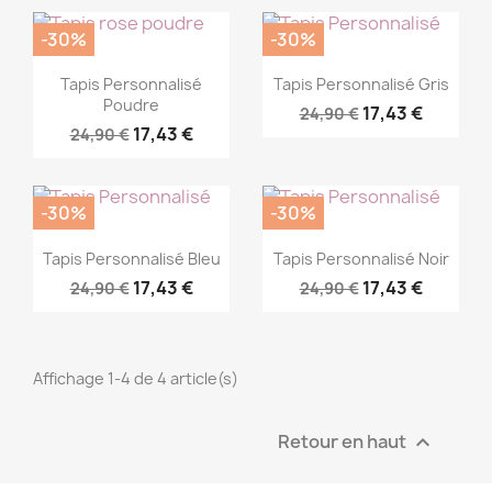
-30%
-30%
Commander
Commander


Tapis Personnalisé
Tapis Personnalisé Gris
Poudre
17,43 €
24,90 €
17,43 €
24,90 €
-30%
-30%
Commander
Commander


Tapis Personnalisé Bleu
Tapis Personnalisé Noir
17,43 €
17,43 €
24,90 €
24,90 €
Affichage 1-4 de 4 article(s)
Retour en haut
