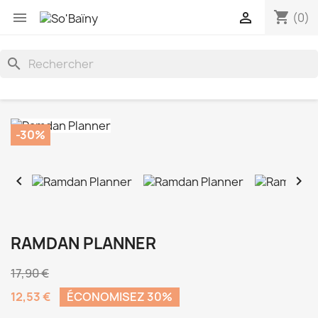
shopping_cart


(0)
search
-30%


RAMDAN PLANNER
17,90 €
12,53 €
ÉCONOMISEZ 30%