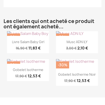
Les clients qui ont acheté ce produit
ont également acheté...
-30%
-30%
Commander
Commander


Livre Salam Baby Girl
Musc ADN ILY
11,83 €
2,10 €
16,90 €
3,00 €
-30%
-30%
Commander

Gobelet Isotherme
Commander

Gobelet Isotherme Noir
12,53 €
17,90 €
12,53 €
17,90 €