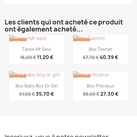
Les clients qui ont acheté ce produit
ont également acheté...
-30%
-30%
Commander
Commander


Tasse Mr Seul
Box Tasnim
11,20 €
40,39 €
16,00 €
57,70 €
-30%
-30%
Commander
Commander


Box Baby Boy Or Girl
Box Précieux
35,70 €
27,30 €
51,00 €
39,00 €